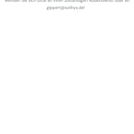
wenden Sie sich bitte an Ihren zuständigen Außendienst oder an
gippert@sothys.de!